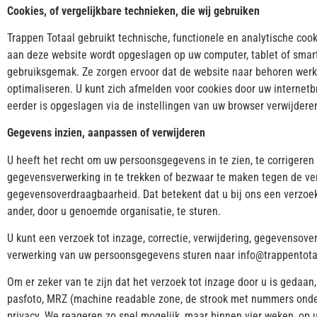
Cookies, of vergelijkbare technieken, die wij gebruiken
Trappen Totaal gebruikt technische, functionele en analytische cook
aan deze website wordt opgeslagen op uw computer, tablet of smart
gebruiksgemak. Ze zorgen ervoor dat de website naar behoren werk
optimaliseren. U kunt zich afmelden voor cookies door uw internetbr
eerder is opgeslagen via de instellingen van uw browser verwijdere
Gegevens inzien, aanpassen of verwijderen
U heeft het recht om uw persoonsgegevens in te zien, te corrigeren
gegevensverwerking in te trekken of bezwaar te maken tegen de ve
gegevensoverdraagbaarheid. Dat betekent dat u bij ons een verzoe
ander, door u genoemde organisatie, te sturen.
U kunt een verzoek tot inzage, correctie, verwijdering, gegevenso
verwerking van uw persoonsgegevens sturen naar info@trappentotaa
Om er zeker van te zijn dat het verzoek tot inzage door u is gedaan
pasfoto, MRZ (machine readable zone, de strook met nummers onde
privacy. We reageren zo snel mogelijk, maar binnen vier weken, op 