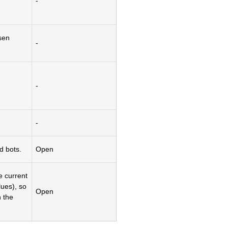
-
sen
-
-
-
d bots.
Open
e current
lues), so
Open
n the