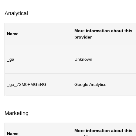
Analytical
More information about this
Name
provider
_ga
Unknown
_ga_72M0FMGERG
Google Analytics
Marketing
More information about this
Name