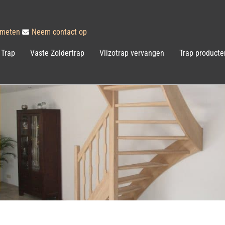
inmeten
Neem contact op
 Trap
Vaste Zoldertrap
Vlizotrap vervangen
Trap producte