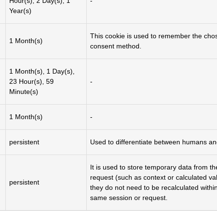
Hour(s), 2 Day(s), 1
-
Year(s)
This cookie is used to remember the cho
1 Month(s)
consent method.
1 Month(s), 1 Day(s),
23 Hour(s), 59
-
Minute(s)
1 Month(s)
-
persistent
Used to differentiate between humans an
It is used to store temporary data from th
request (such as context or calculated va
persistent
they do not need to be recalculated withi
same session or request.