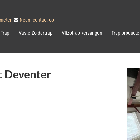
inmeten
Neem contact op
 Trap
Vaste Zoldertrap
Vlizotrap vervangen
Trap producte
t Deventer