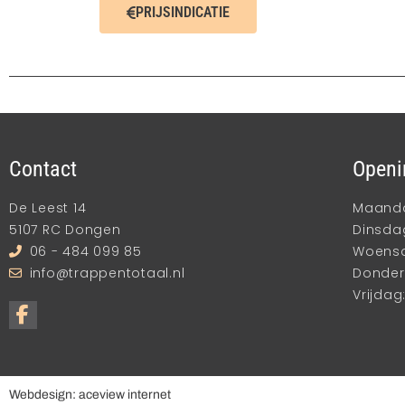
PRIJSINDICATIE
Contact
Openi
De Leest 14
Maandag
5107 RC Dongen
Dinsdag
06 - 484 099 85
Woensda
info@trappentotaal.nl
Donderd
Vrijdag:
Webdesign: aceview internet