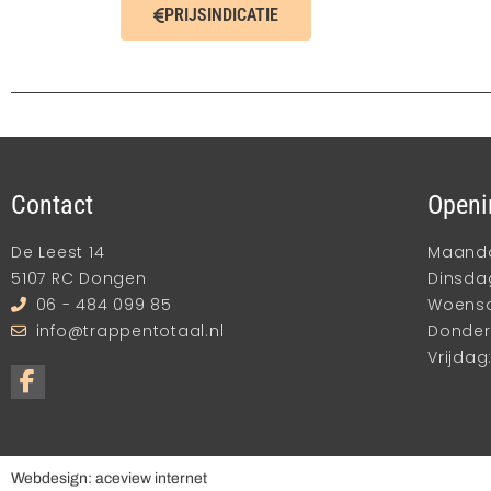
PRIJSINDICATIE
Contact
Openi
De Leest 14
Maandag
5107 RC Dongen
Dinsdag
06 - 484 099 85
Woensda
info@trappentotaal.nl
Donderd
Vrijdag:
Webdesign: aceview internet