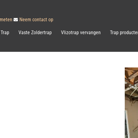
inmeten
Neem contact op
 Trap
Vaste Zoldertrap
Vlizotrap vervangen
Trap producte