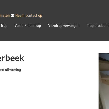
inmeten
Neem contact op
 Trap
Vaste Zoldertrap
Vlizotrap vervangen
Trap producte
erbeek
en uitvoering