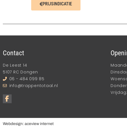
PRIJSINDICATIE
Contact
Openi
De Leest 14
Maandag
5107 RC Dongen
Dinsdag
06 - 484 099 85
Woensda
info@trappentotaal.nl
Donderd
Vrijdag:
Webdesign: aceview internet